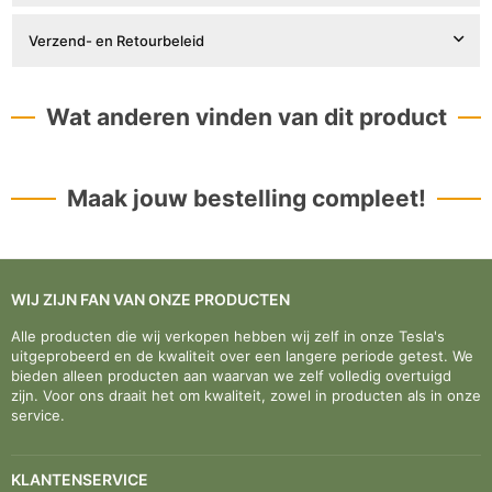
Verzend- en Retourbeleid
Wat anderen vinden van dit product
Maak jouw bestelling compleet!
WIJ ZIJN FAN VAN ONZE PRODUCTEN
Alle producten die wij verkopen hebben wij zelf in onze Tesla's
uitgeprobeerd en de kwaliteit over een langere periode getest. We
bieden alleen producten aan waarvan we zelf volledig overtuigd
zijn. Voor ons draait het om kwaliteit, zowel in producten als in onze
service.
KLANTENSERVICE