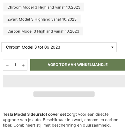
Chroom Model 3 Highland vanaf 10.2023
Zwart Model 3 Highland vanaf 10.2023
Carbon Model 3 Highland vanaf 10.2023
Hoeveelheid
Aantal
Aantal
VOEG TOE AAN WINKELMANDJE
verlagen
verhogen
voor
voor
Deurslot
Deurslot
Cover
Cover
Set
Set
Tesla
Tesla
Model
Model
3
3
Tesla Model 3 deurslot cover set
zorgt voor een directe
upgrade van je auto. Beschikbaar in zwart, chroom en carbon
fiber. Combineert stijl met bescherming en duurzaamheid.