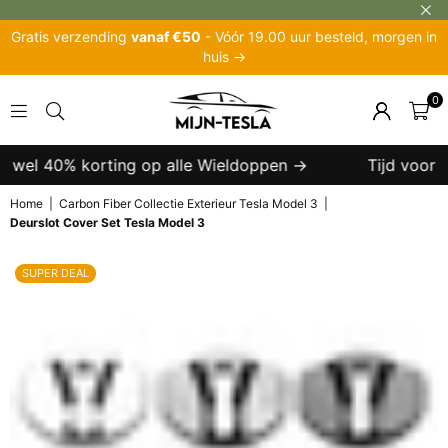
Gratis verzending
vanaf €50
- Vóór 19.00 uur besteld, morgen in
huis →
0
MIJN-
TESLA
t wel 40% korting op alle Wieldoppen →
Tijd voor ee
Home
|
Carbon Fiber Collectie Exterieur Tesla Model 3
|
Deurslot Cover Set Tesla Model 3
SUPER DEAL