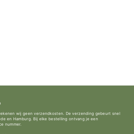
0
rekenen wij geen verzendkosten. De verzending gebeurt snel
de en Hamburg. Bij elke bestelling ontvang je een
ace nummer.