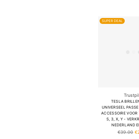
SUPER DEAL
Trustpi
TESLA BRILLE
UNIVERSEEL PASSE
ACCESSOIRE VOOR
S, 3, X, Y - VER
NEDERLAND E
Normale
€39.00
€
prijs