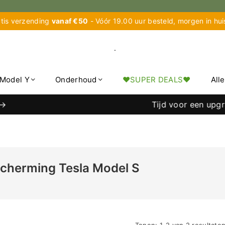
tis verzending
vanaf €50
- Vóór 19.00 uur besteld, morgen in hu
.
Model Y
Onderhoud
♥︎SUPER DEALS♥︎
All
Tijd voor een upgrade
cherming Tesla Model S