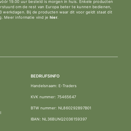
óór 19.00 uur besteld is morgen in huis. Enkele producten
erstuurd om de rest van Europa beter te kunnen bedienen,
-3 werkdagen. Bij de producten waar dit voor geldt staat dit
g. Meer informatie vind je
hier
.
BEDRIJFSINFO
Handelsnaam: E-Traders
KVK nummer: 75465647
BTW nummer: NL860292897B01
l
IBAN: NL36BUNQ2036159397