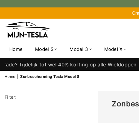
Gra
MIJN-
TESLA
Home
Model S
Model 3
Model X
ade? Tijdelijk tot wel 40% korting op alle Wieldoppen →
Home
|
Zonbescherming Tesla Model S
Filter:
Zonbes