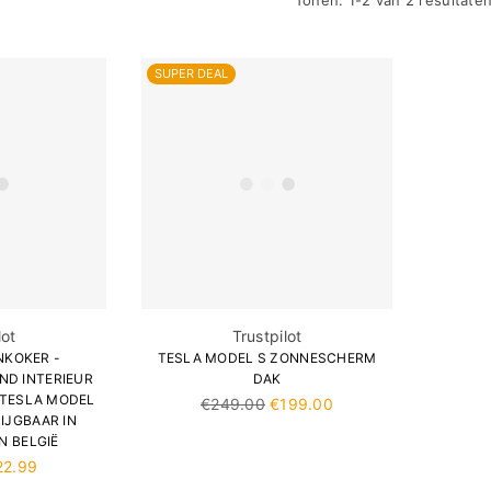
Ã
Tonen: 1-2 van 2 resultate
SUPER DEAL
lot
Trustpilot
NKOKER -
TESLA MODEL S ZONNESCHERM
ND INTERIEUR
DAK
 TESLA MODEL
Normale
€249.00
€199.00
KRIJGBAAR IN
prijs
N BELGIË
22.99