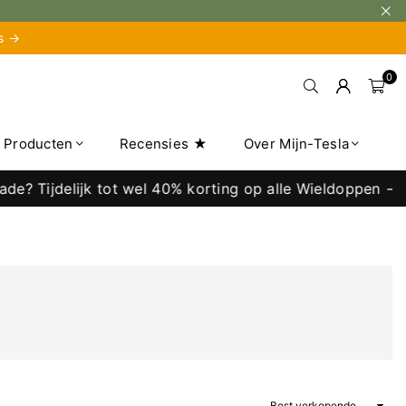
is →
0
e Producten
Recensies ★
Over Mijn-Tesla
? Tijdelijk tot wel 40% korting op alle Wieldoppen →
Sorteer