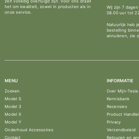
zelf volledig overtuigd zijn. Voor ons draait
het om kwaliteit, zowel in producten als in
Wij zijn 7 dage
onze service.
08.00 uur tot 2
Natuurlijk heb j
bestelling binn
annuleren, zie 
MENU
INFORMATIE
Zoeken
Over Mijn-Tesla
Model S
Kennisbank
Model 3
Recensies
Model X
Product Handle
Model Y
Privacy
Onderhoud Accessoires
Verzendbeleid
Contact
Retouren en an