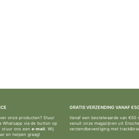

ICE
GRATIS VERZENDING VANAF €5
over onze producten? Stuur
Vanaf een bestelwaarde van €50 
ia Whatsapp via de button op
vanuit onze magazijnen uit Ensche
f stuur ons een
e-mail
. Wij
verzendbevestiging met track&tr
aar en helpen graag!