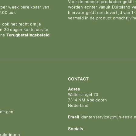
Voor de meeste producten geldt: v
n per week bereikbaar van
worden echter vanuit Duitsland v
2.00 uur.
hiervoor geldt een levertijd van 1
vermeld in de product omschrijvin
e ook het recht om je
en 30 dagen kosteloos te
ons
Terugbetalingsbeleid
.
CONTACT
Adres
Waltersingel 73
7314 NM Apeldoorn
Nederland
idingen
Email
klantenservice@mijn-tesla.n
Socials
nuleringen