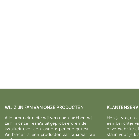
WIJ ZIJN FAN VAN ONZE PRODUCTEN
KLANTENSERV
Alle producten die wij verkopen hebben wij
Heb je vragen 
zelf in onze Tesla's uitgeprobeerd en de
een berichtje v
kwaliteit over een langere periode getest.
onze website o
We bieden alleen producten aan waarvan we
staan voor je kl