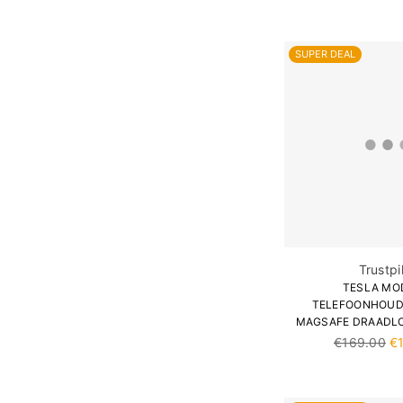
SUPER DEAL
Trustpi
TESLA MO
TELEFOONHOUD
MAGSAFE DRAADL
Normale
€169.00
€
prijs