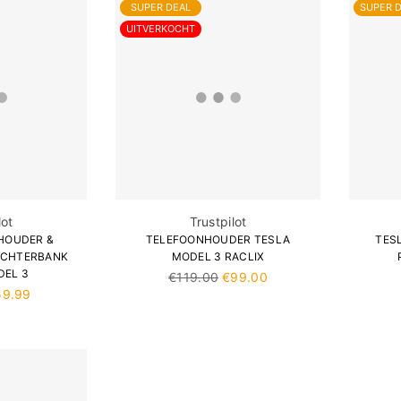

¢
SUPER DEAL
SUPER 
UITVERKOCHT
lot
Trustpilot
HOUDER &
TELEFOONHOUDER TESLA
TES
ACHTERBANK
MODEL 3 RACLIX
DEL 3
Normale
€119.00
€99.00
prijs
59.99