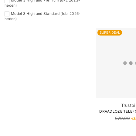
Model 3 Highland Premium (okt. 2023-
heden)
Model 3 Highland Standard (feb. 2026-
heden)
SUPER DEAL
Trustpi
DRAADLOZE TELEF
Normale
€79.00
€
prijs