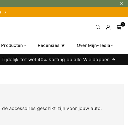
is →
0
e Producten
Recensies ★
Over Mijn-Tesla
jk tot wel 40% korting op alle Wieldoppen →
t de accessoires geschikt zijn voor jouw auto.