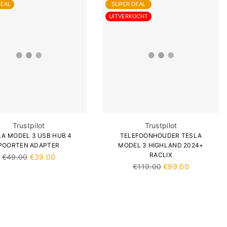
DEAL
SUPER DEAL
UITVERKOCHT
Trustpilot
Trustpilot
LA MODEL 3 USB HUB 4
TELEFOONHOUDER TESLA
POORTEN ADAPTER
MODEL 3 HIGHLAND 2024+
RACLIX
Normale
€49.00
€39.00
prijs
Normale
€119.00
€99.00
prijs