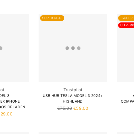
SUPER DEAL
SUPER 
UITVER
lot
Trustpilot
DEL 3
USB HUB TESLA MODEL 3 2024+
ER IPHONE
HIGHLAND
COMPA
OOS OPLADEN
Normale
€75.00
€59.00
prijs
129.00