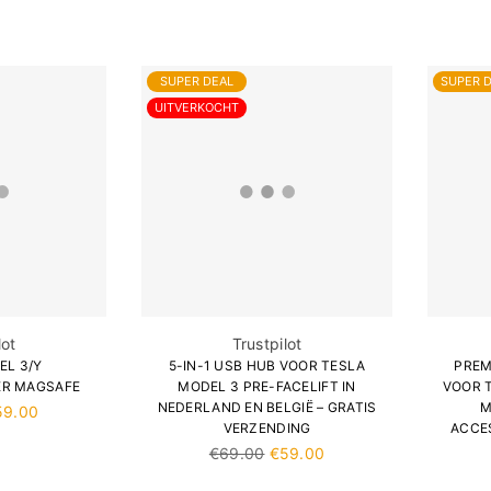
SUPER DEAL
SUPER 
UITVERKOCHT
lot
Trustpilot
EL 3/Y
5-IN-1 USB HUB VOOR TESLA
PREM
R MAGSAFE
MODEL 3 PRE-FACELIFT IN
VOOR 
NEDERLAND EN BELGIË – GRATIS
M
59.00
VERZENDING
ACCE
Normale
€69.00
€59.00
prijs