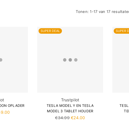
Ã
Tonen: 1-17 van 17 resultate
SUPER DEAL
SUPER 
lot
Trustpilot
OON OPLADER
TESLA MODEL Y EN TESLA
TESL
MODEL 3 TABLET HOUDER
TE
69.00
Normale
€34.99
€24.00
prijs