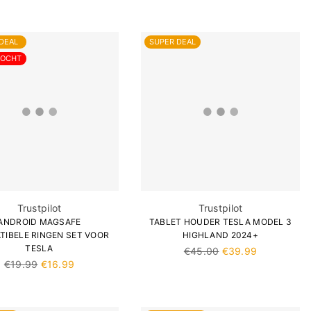
prijs
DEAL
SUPER DEAL
KOCHT
Trustpilot
Trustpilot
ANDROID MAGSAFE
TABLET HOUDER TESLA MODEL 3
TIBELE RINGEN SET VOOR
HIGHLAND 2024+
TESLA
Normale
€45.00
€39.99
Normale
prijs
€19.99
€16.99
prijs