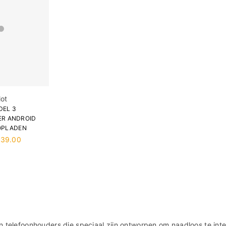
lot
DEL 3
R ANDROID
OPLADEN
139.00
 telefoonhouders die speciaal zijn ontworpen om naadloos te inte