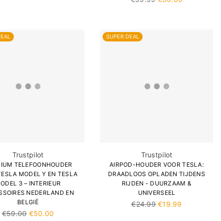
prijs
DEAL
SUPER DEAL
Trustpilot
Trustpilot
IUM TELEFOONHOUDER
AIRPOD-HOUDER VOOR TESLA:
TESLA MODEL Y EN TESLA
DRAADLOOS OPLADEN TIJDENS
ODEL 3 – INTERIEUR
RIJDEN - DUURZAAM &
SSOIRES NEDERLAND EN
UNIVERSEEL
BELGIË
Normale
€24.99
€19.99
Normale
prijs
€59.00
€50.00