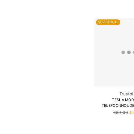
SUPER DEAL
Trustpi
TESLA MOD
TELEFOONHOUDE
Normale
€69.00
€
prijs