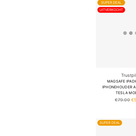
SUPER DEAL
UITVERKOCHT
Trustpi
MAGSAFE IPAD
IPHONEHOUDER 
TESLA MO
Normale
€79.00
€
prijs
SUPER DEAL