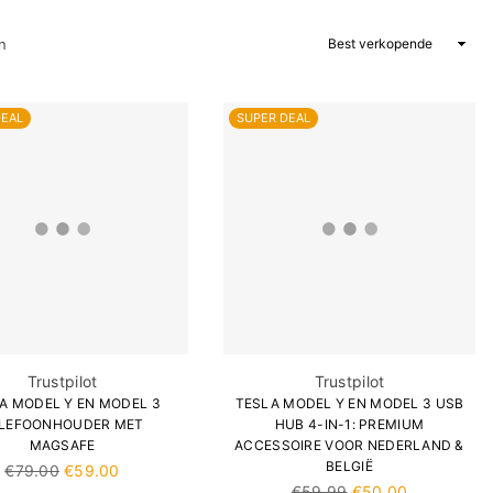
Sorteer
n
op
DEAL
SUPER DEAL
Trustpilot
Trustpilot
A MODEL Y EN MODEL 3
TESLA MODEL Y EN MODEL 3 USB
LEFOONHOUDER MET
HUB 4-IN-1: PREMIUM
MAGSAFE
ACCESSOIRE VOOR NEDERLAND &
BELGIË
Normale
€79.00
€59.00
prijs
Normale
€59.99
€50.00