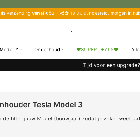
tis verzending
vanaf €50
- Vóór 19.00 uur besteld, morgen in hu
.
Model Y
Onderhoud
♥︎SUPER DEALS♥︎
All
Tijd voor een upgrade? Tijdeli
onhouder Tesla Model 3
n de filter jouw Model (bouwjaar) zodat je zeker weet da