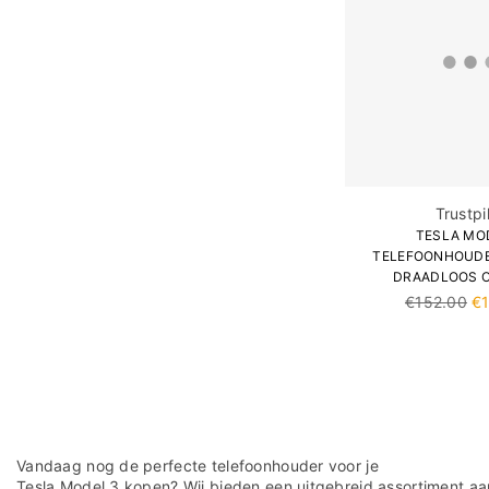
Trustpi
TESLA MO
TELEFOONHOUDE
DRAADLOOS 
Normale
€152.00
€
prijs
Vandaag nog de perfecte telefoonhouder voor je
Tesla Model 3 kopen? Wij bieden een uitgebreid assortiment aan