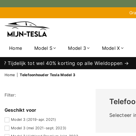
Gra
MIJN-
TESLA
Home
Model S
Model 3
Model X
elijk tot wel 40% korting op alle Wieldoppen →
Home
|
Telefoonhouder Tesla Model 3
Filter:
Telefo
Geschikt voor
Selecteer i
Model 3 (2019-apr. 2021)
Model 3 (mei 2021-sept. 2023)