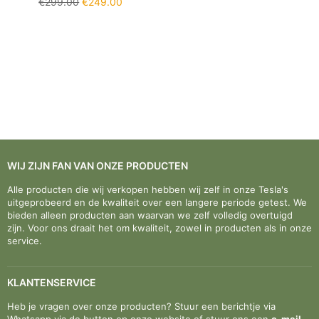

Normale
€299.00
€249.00
prijs
WIJ ZIJN FAN VAN ONZE PRODUCTEN
Alle producten die wij verkopen hebben wij zelf in onze Tesla's
uitgeprobeerd en de kwaliteit over een langere periode getest. We
bieden alleen producten aan waarvan we zelf volledig overtuigd
zijn. Voor ons draait het om kwaliteit, zowel in producten als in onze
service.
KLANTENSERVICE
Heb je vragen over onze producten? Stuur een berichtje via
Whatsapp via de button op onze website of stuur ons een
e-mail
.