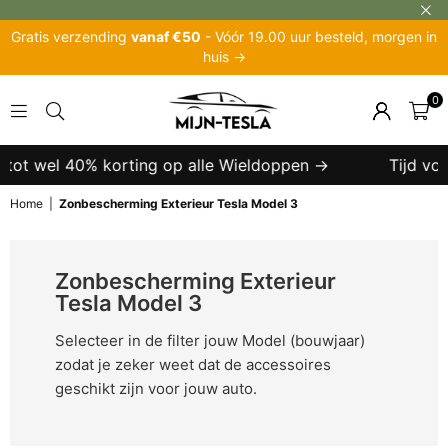
Gratis verzending
vanaf €50
- Vóór 19.00 uur besteld, morgen in
huis →
0
MIJN-
TESLA
k tot wel 40% korting op alle Wieldoppen →
Tijd voo
Home
|
Zonbescherming Exterieur Tesla Model 3
Zonbescherming Exterieur
Tesla Model 3
Selecteer in de filter jouw Model (bouwjaar)
zodat je zeker weet dat de accessoires
geschikt zijn voor jouw auto.