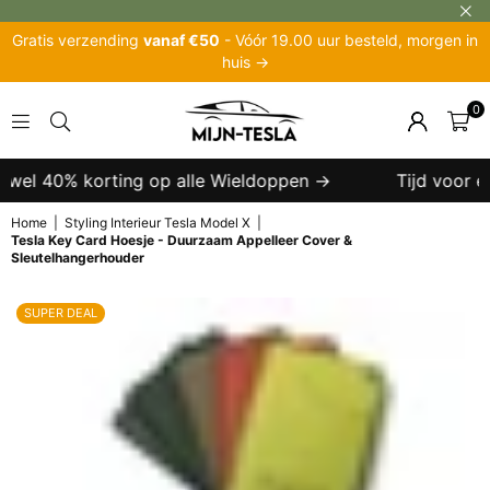
Gratis verzending
vanaf €50
- Vóór 19.00 uur besteld, morgen in
huis →
0
MIJN-
TESLA
t wel 40% korting op alle Wieldoppen →
Tijd voor ee
Home
|
Styling Interieur Tesla Model X
|
Tesla Key Card Hoesje - Duurzaam Appelleer Cover &
Sleutelhangerhouder
SUPER DEAL