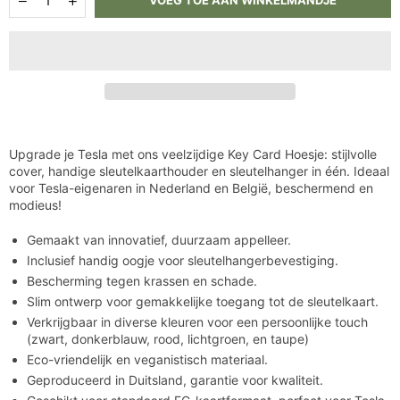
verlagen
verhogen
voor
voor
Tesla
Tesla
Key
Key
Card
Card
Hoesje
Hoesje
-
-
Duurzaam
Duurzaam
Appelleer
Appelleer
Cover
Cover
Upgrade je Tesla met ons veelzijdige Key Card Hoesje: stijlvolle
&amp;
&amp;
cover, handige sleutelkaarthouder en sleutelhanger in één. Ideaal
Sleutelhangerhouder
Sleutelhangerhouder
voor Tesla-eigenaren in Nederland en België, beschermend en
modieus!
Gemaakt van innovatief, duurzaam appelleer.
Inclusief handig oogje voor sleutelhangerbevestiging.
Bescherming tegen krassen en schade.
Slim ontwerp voor gemakkelijke toegang tot de sleutelkaart.
Verkrijgbaar in diverse kleuren voor een persoonlijke touch
(zwart, donkerblauw, rood, lichtgroen, en taupe)
Eco-vriendelijk en veganistisch materiaal.
Geproduceerd in Duitsland, garantie voor kwaliteit.