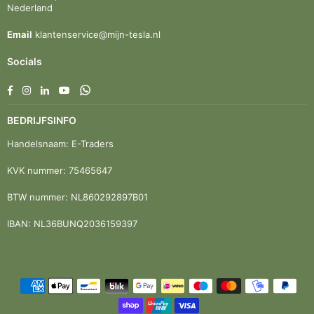
Nederland
Email
klantenservice@mijn-tesla.nl
Socials
Facebook
Instagram
Linkedin
YouTube
Whatsapp
BEDRIJFSINFO
Handelsnaam: E-Traders
KVK nummer: 75465647
BTW nummer: NL860292897B01
IBAN: NL36BUNQ2036159397