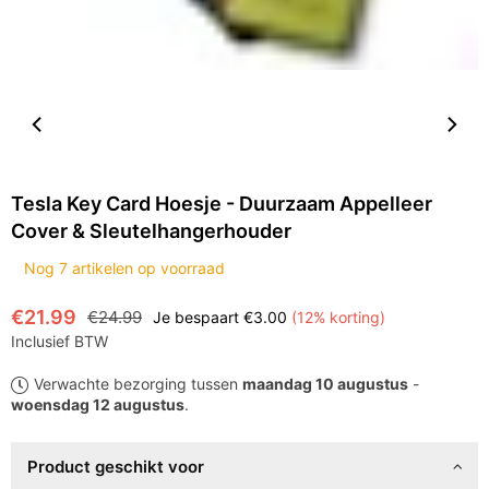
Tesla Key Card Hoesje - Duurzaam Appelleer
Cover & Sleutelhangerhouder
Nog
7
artikelen op voorraad
€21.99
€24.99
Je bespaart
€3.00
(
12
% korting)
Normale
Inclusief BTW
prijs
Verwachte bezorging tussen
maandag 10 augustus
-
woensdag 12 augustus
.
Product geschikt voor