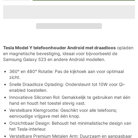
voor
voor
Tesla
Tesla
Model
Model
Y
Y
Telefoonhouder
Telefoonhouder
Android
Android
Draadloos
Draadloos
Opladen
Opladen
Tesla Model Y telefoonhouder Android met draadloos
opladen
en magnetische bevestiging, ideaal voor bijvoorbeeld de
Samsung Galaxy S23 en andere Android modellen.
360° en 480° Rotatie: Pas de kijkhoek aan voor optimaal
zicht.
Snelle Draadloze Oplading: Ondersteunt tot 10W voor Qi-
enabled toestellen.
Innovatieve Siliconen Rol: Gemakkelijk te gebruiken met één
hand en houdt het toestel stevig vast.
Verstelbare Klemgrootte: Geschikt voor alle telefoons;
eenvoudige vrijgave met één knop.
Onzichtbaar Design: Behoudt het minimalistische design van
het Tesla-interieur.
Verstelbare Premium Metalen Arm: Duurzaam en aanpasbaar