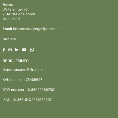
Adres
Waltersingel 73
7314 NM Apeldoorn
Nederland
Email
klantenservice@mijn-tesla.nl
Socials
Facebook
Instagram
Linkedin
YouTube
Whatsapp
BEDRIJFSINFO
Handelsnaam: E-Traders
KVK nummer: 75465647
BTW nummer: NL860292897B01
IBAN: NL36BUNQ2036159397