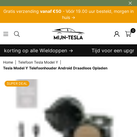
Gratis verzending
vanaf €50
- Vóór 19.00 uur besteld, morgen in
huis →
0
MIJN-
TESLA
 korting op alle Wieldoppen →
Tijd voor een upgrade
Home
|
Telefoon Tesla Model Y
|
Tesla Model Y Telefoonhouder Android Draadloos Opladen
SUPER DEAL