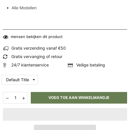
Alle Modellen
mensen bekijken dit product
Gratis verzending vanaf €50
Gratis vervanging of retour
24/7 klantenservice
Veilige betaling
Hoeveelheid
Aantal
Aantal
VOEG TOE AAN WINKELMANDJE
verlagen
verhogen
voor
voor
Clickramp
Clickramp
Oprijgoot
Oprijgoot