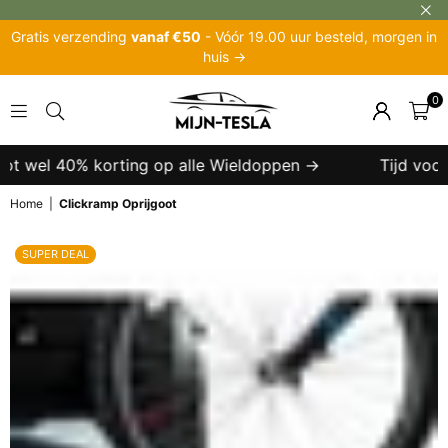
Gratis verzending
vanaf €50
- Vóór 19.00 uur besteld, morgen in
huis →
0
MIJN-
TESLA
tot wel 40% korting op alle Wieldoppen →
Tijd voor 
Home
|
Clickramp Oprijgoot
SUPER DEAL