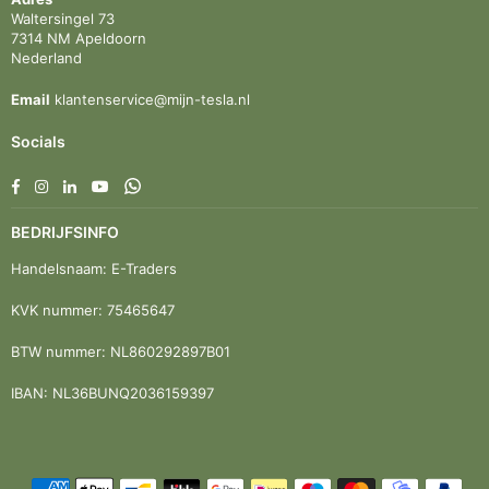
Waltersingel 73
7314 NM Apeldoorn
Nederland
Email
klantenservice@mijn-tesla.nl
Socials
Facebook
Instagram
Linkedin
YouTube
Whatsapp
BEDRIJFSINFO
Handelsnaam: E-Traders
KVK nummer: 75465647
BTW nummer: NL860292897B01
IBAN: NL36BUNQ2036159397