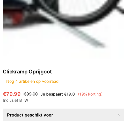
Clickramp Oprijgoot
Nog
4
artikelen op voorraad
€79.99
€99.00
Je bespaart
€19.01
(
19
% korting)
Normale
Inclusief BTW
prijs
Product geschikt voor