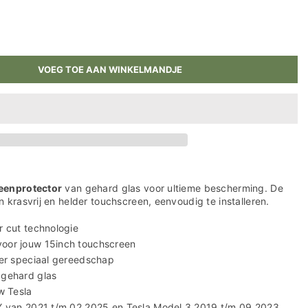
VOEG TOE AAN WINKELMANDJE
reenprotector
van gehard glas voor ultieme bescherming. De
 krasvrij en helder touchscreen, eenvoudig te installeren.
r cut technologie
oor jouw 15inch touchscreen
der speciaal gereedschap
 gehard glas
w Tesla
 Y van 2021 t/m 02.2025 en Tesla Model 3 2019 t/m 09.2023