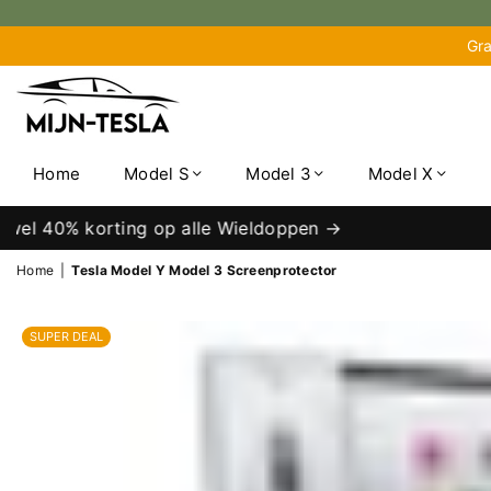
Gra
MIJN-
TESLA
Home
Model S
Model 3
Model X
Tijd voor een upgrade? Tijdelijk tot wel 40%
Home
|
Tesla Model Y Model 3 Screenprotector
SUPER DEAL