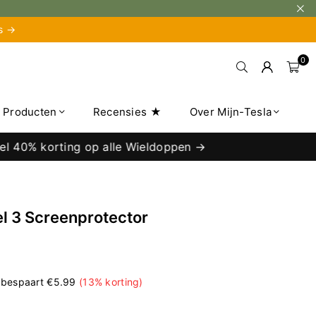
is →
0
e Producten
Recensies ★
Over Mijn-Tesla
Tijd voor een upgrade? Tijdelijk tot wel 40% ko
l 3 Screenprotector
 bespaart
€5.99
(
13
% korting)