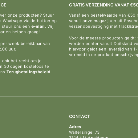
â
ICE
GRATIS VERZENDING VANAF €5
over onze producten? Stuur
Vanaf een bestelwaarde van €50 
ia Whatsapp via de button op
vanuit onze magazijnen uit Ensche
f stuur ons een
e-mail
. Wij
verzendbevestiging met track&tr
aar en helpen graag!
Voor de meeste producten geldt: v
n per week bereikbaar van
worden echter vanuit Duitsland v
2.00 uur.
hiervoor geldt een levertijd van 1
vermeld in de product omschrijvin
e ook het recht om je
en 30 dagen kosteloos te
ons
Terugbetalingsbeleid
.
CONTACT
Adres
Waltersingel 73
7314 NM Apeldoorn