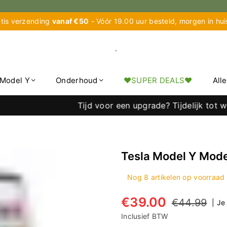
tis verzending
vanaf €50
- Vóór 19.00 uur besteld, morgen in hu
.
Model Y
Onderhoud
♥︎SUPER DEALS♥︎
All
 korting op alle Wieldoppen →
Tesla Model Y Mode
Nog
8
artikelen op voorraad
€39.00
€44.99
|
Je
Normale
prijs
Inclusief BTW