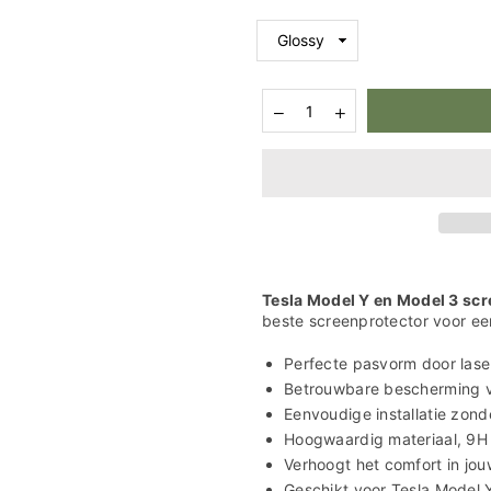
Hoeveelheid
Aantal
Aantal
verlagen
verhogen
voor
voor
Tesla
Tesla
Model
Model
Y
Y
Model
Model
3
3
Screenprotector
Screenprotector
Tesla Model Y en Model 3 sc
beste screenprotector voor een
Perfecte pasvorm door lase
Betrouwbare bescherming v
Eenvoudige installatie zon
Hoogwaardig materiaal, 9H
Verhoogt het comfort in jou
Geschikt voor Tesla Model