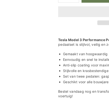

verlagen
verhogen
voor
voor
Tesla
Tesla
Model
Model
3
3
Performance
Performance
Pedalen
Pedalen
Set
Set
Tesla Model 3 Performance P
pedaalset is stijlvol, veilig en
Gemaakt van hoogwaardig 
Eenvoudig en snel te insta
Anti-slip coating voor maxim
Stijlvolle en krasbestendig
Set van twee pedalen: gas
Geschikt voor alle bouwjar
Bestel vandaag nog en transf
voertuig!