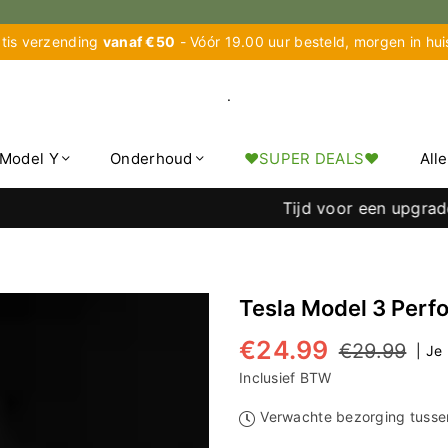
tis verzending
vanaf €50
- Vóór 19.00 uur besteld, morgen in hu
.
Model Y
Onderhoud
♥︎SUPER DEALS♥︎
All
Tijd voor een upgrade? T
Tesla Model 3 Perf
€24.99
€29.99
|
Je
Normale
prijs
Inclusief BTW
Verwachte bezorging tuss