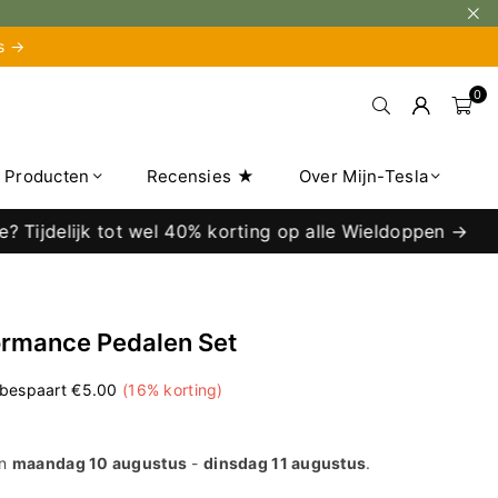
is →
0
e Producten
Recensies ★
Over Mijn-Tesla
ijdelijk tot wel 40% korting op alle Wieldoppen →
ormance Pedalen Set
 bespaart
€5.00
(
16
% korting)
en
maandag 10 augustus
-
dinsdag 11 augustus
.