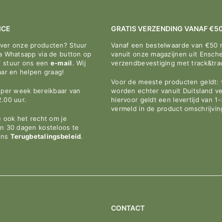
¢
ICE
GRATIS VERZENDING VANAF €5
over onze producten? Stuur
Vanaf een bestelwaarde van €50 
ia Whatsapp via de button op
vanuit onze magazijnen uit Ensche
f stuur ons een
e-mail
. Wij
verzendbevestiging met track&tr
aar en helpen graag!
Voor de meeste producten geldt: v
n per week bereikbaar van
worden echter vanuit Duitsland v
2.00 uur.
hiervoor geldt een levertijd van 1
vermeld in de product omschrijvin
e ook het recht om je
en 30 dagen kosteloos te
ons
Terugbetalingsbeleid
.
CONTACT