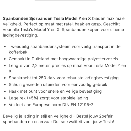

Y
Y
en
en
X
X
Spanbanden Sjorbanden Tesla Model Y en X
bieden maximale
veiligheid. Perfect op maat met ratel, haak en gesp. Geschikt
voor alle Tesla's Model Y en X. Spanbanden kopen voor ultieme
ladingbevestiging.
Tweedeilig spanbandensysteem voor veilig transport in de
kofferbak
Gemaakt in Duitsland met hoogwaardige polyestervezels
Lengte van 2,2 meter, precies op maat voor Tesla Model Y en
X
Spankracht tot 250 daN voor robuuste ladingbevestiging
Schuin gesneden uiteinden voor eenvoudig gebruik
Haak met punt voor snelle en veilige bevestiging
Lage rek (<5%) zorgt voor stabiele lading
Voldoet aan Europese norm DIN EN 12195-2
Beveilig je lading in stijl en veiligheid – Bestel jouw 2befair
spanbanden nu en ervaar Duitse kwaliteit voor jouw Tesla!