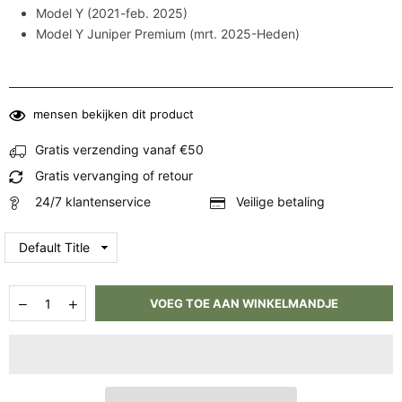
Model Y (2021-feb. 2025)
Model Y Juniper Premium (mrt. 2025-Heden)
mensen bekijken dit product
Gratis verzending vanaf €50
Gratis vervanging of retour
24/7 klantenservice
Veilige betaling
Hoeveelheid
Aantal
Aantal
VOEG TOE AAN WINKELMANDJE
verlagen
verhogen
voor
voor
Spanbanden
Spanbanden
Sjorbanden
Sjorbanden
Tesla
Tesla
Model
Model