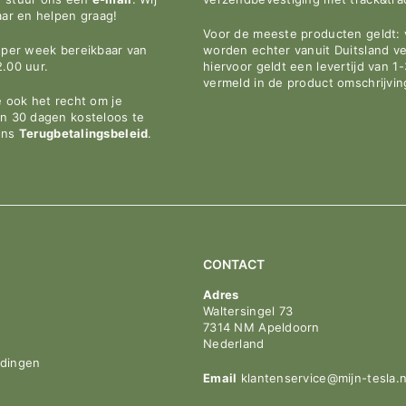
aar en helpen graag!
Voor de meeste producten geldt: v
n per week bereikbaar van
worden echter vanuit Duitsland v
2.00 uur.
hiervoor geldt een levertijd van 1
vermeld in de product omschrijvin
e ook het recht om je
en 30 dagen kosteloos te
ons
Terugbetalingsbeleid
.
CONTACT
Adres
Waltersingel 73
7314 NM Apeldoorn
Nederland
idingen
Email
klantenservice@mijn-tesla.n