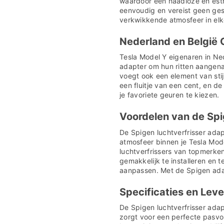

¢
waardoor een naadloze en esthe
eenvoudig en vereist geen ges
verkwikkende atmosfeer in elke
Nederland en België
Tesla Model Y eigenaren in Ne
adapter om hun ritten aangena
voegt ook een element van stijl 
een fluitje van een cent, en de
je favoriete geuren te kiezen.
Voordelen van de Spi
De Spigen luchtverfrisser adap
atmosfeer binnen je Tesla Mode
luchtverfrissers van topmerke
gemakkelijk te installeren en 
aanpassen. Met de Spigen adap
Specificaties en Leve
De Spigen luchtverfrisser adap
zorgt voor een perfecte pasvo