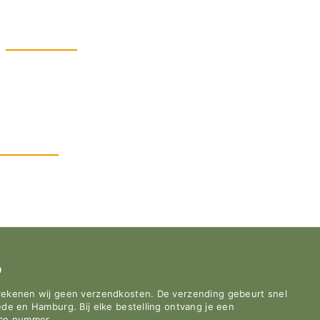
0
rekenen wij geen verzendkosten. De verzending gebeurt snel
de en Hamburg. Bij elke bestelling ontvang je een
ace nummer.