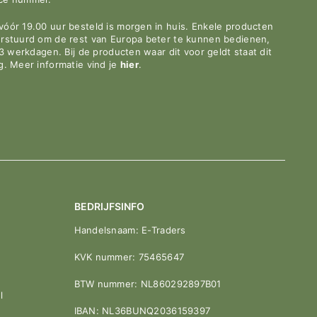
óór 19.00 uur besteld is morgen in huis. Enkele producten
erstuurd om de rest van Europa beter te kunnen bedienen,
-3 werkdagen. Bij de producten waar dit voor geldt staat dit
g. Meer informatie vind je
hier
.
BEDRIJFSINFO
Handelsnaam: E-Traders
KVK nummer: 75465647
BTW nummer: NL860292897B01
l
IBAN: NL36BUNQ2036159397