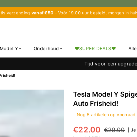
tis verzending
vanaf €50
- Vóór 19.00 uur besteld, morgen in hu
.
Model Y
Onderhoud
♥︎SUPER DEALS♥︎
All
Tijd voor een upgrade? Tijde
Frisheid!
Tesla Model Y Spige
Auto Frisheid!
Nog
5
artikelen op voorraad
€22.00
€29.00
|
Je
Normale