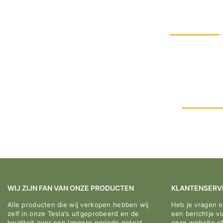
WIJ ZIJN FAN VAN ONZE PRODUCTEN
KLANTENSERV
Alle producten die wij verkopen hebben wij
Heb je vragen 
zelf in onze Tesla's uitgeprobeerd en de
een berichtje v
kwaliteit over een langere periode getest.
onze website o