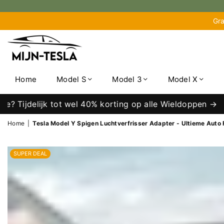
Gra
MIJN-
TESLA
Home
Model S
Model 3
Model X
delijk tot wel 40% korting op alle Wieldoppen →
Home
|
Tesla Model Y Spigen Luchtverfrisser Adapter - Ultieme Auto 
SUPER DEAL