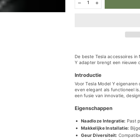
Aantal
Aantal
verlagen
verhogen
voor
voor
Tesla
Tesla
Model
Model
Y
Y
Spigen
Spigen
Luchtverfrisser
Luchtverfrisser
Adapter
Adapter
-
-
Ultieme
Ultieme
De beste Tesla accessoires in 
Auto
Auto
Y adapter brengt een nieuwe di
Frisheid!
Frisheid!
Introductie
Voor Tesla Model Y eigenaren di
even elegant als functioneel i
een fusie van innovatie, design
Eigenschappen
Naadloze Integratie:
Past p
Makkelijke Installatie:
Bijge
Geur Diversiteit:
Compatibel