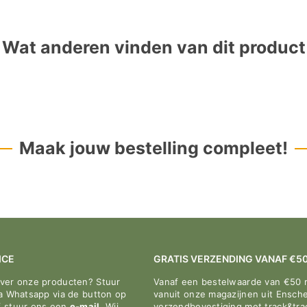
â
Wat anderen vinden van dit product
Maak jouw bestelling compleet!
ICE
GRATIS VERZENDING VANAF €5
over onze producten? Stuur
Vanaf een bestelwaarde van €50 
ia Whatsapp via de button op
vanuit onze magazijnen uit Ensche
f stuur ons een
e-mail
. Wij
verzendbevestiging met track&tr