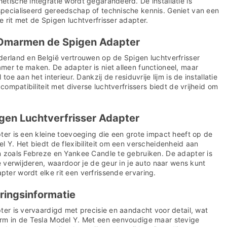
tische integratie wordt gegarandeerd. De installatie is
pecialiseerd gereedschap of technische kennis. Geniet van een
 rit met de Spigen luchtverfrisser adapter.
 Omarmen de Spigen Adapter
derland en België vertrouwen op de Spigen luchtverfrisser
mer te maken. De adapter is niet alleen functioneel, maar
toe aan het interieur. Dankzij de residuvrije lijm is de installatie
 compatibiliteit met diverse luchtverfrissers biedt de vrijheid om
gen Luchtverfrisser Adapter
ter is een kleine toevoeging die een grote impact heeft op de
l Y. Het biedt de flexibiliteit om een verscheidenheid aan
n zoals Febreze en Yankee Candle te gebruiken. De adapter is
te verwijderen, waardoor je de geur in je auto naar wens kunt
ter wordt elke rit een verfrissende ervaring.
ringsinformatie
ter is vervaardigd met precisie en aandacht voor detail, wat
rm in de Tesla Model Y. Met een eenvoudige maar stevige