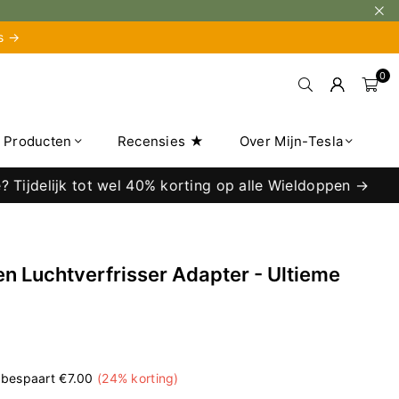
is →
0
e Producten
Recensies ★
Over Mijn-Tesla
lijk tot wel 40% korting op alle Wieldoppen →
n Luchtverfrisser Adapter - Ultieme
 bespaart
€7.00
(
24
% korting)