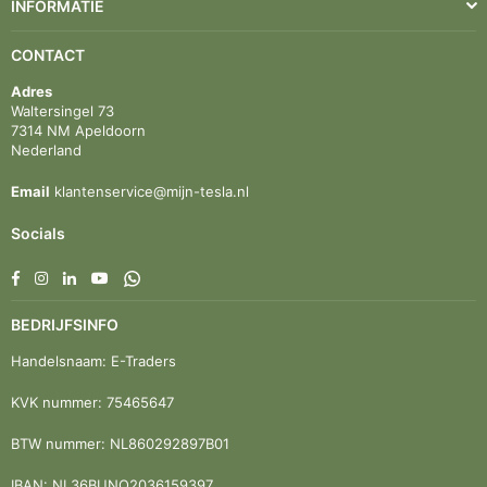
INFORMATIE
CONTACT
Adres
Waltersingel 73
7314 NM Apeldoorn
Nederland
Email
klantenservice@mijn-tesla.nl
Socials
Facebook
Instagram
Linkedin
YouTube
Whatsapp
BEDRIJFSINFO
Handelsnaam: E-Traders
KVK nummer: 75465647
BTW nummer: NL860292897B01
IBAN: NL36BUNQ2036159397