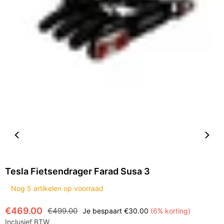
Tesla Fietsendrager Farad Susa 3
Nog
5
artikelen op voorraad
€469.00
€499.00
Je bespaart
€30.00
(
6
% korting)
Normale
Inclusief BTW