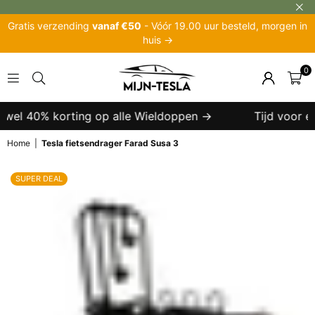
Gratis verzending
vanaf €50
- Vóór 19.00 uur besteld, morgen in
huis →
0
MIJN-
TESLA
 wel 40% korting op alle Wieldoppen →
Tijd voor een
Home
|
Tesla fietsendrager Farad Susa 3
SUPER DEAL