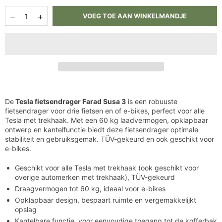
Hoeveelheid
Aantal
Aantal
VOEG TOE AAN WINKELMANDJE
verlagen
verhogen
voor
voor
Tesla
Tesla
fietsendrager
fietsendrager
Farad
Farad
Susa
Susa
3
3
De
Tesla fietsendrager Farad Susa 3
is een robuuste
fietsendrager voor drie fietsen en of e-bikes, perfect voor alle
Tesla met trekhaak. Met een 60 kg laadvermogen, opklapbaar
ontwerp en kantelfunctie biedt deze fietsendrager optimale
stabiliteit en gebruiksgemak. TÜV-gekeurd en ook geschikt voor
e-bikes.
Geschikt voor alle Tesla met trekhaak (ook geschikt voor
overige automerken met trekhaak), TÜV-gekeurd
Draagvermogen tot 60 kg, ideaal voor e-bikes
Opklapbaar design, bespaart ruimte en vergemakkelijkt
opslag
Kantelbare functie, voor eenvoudige toegang tot de kofferbak