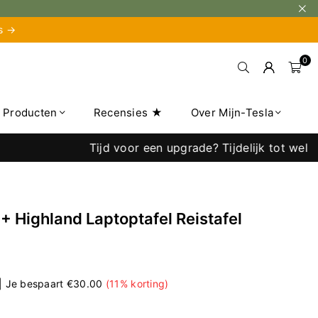
is →
0
e Producten
Recensies ★
Over Mijn-Tesla
Tijd voor een upgrade? Tijdelijk tot wel 40% kor
 Highland Laptoptafel Reistafel
|
Je bespaart
€30.00
(
11
% korting)