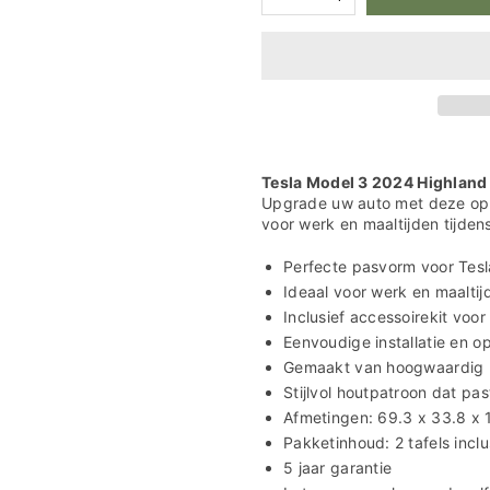
verlagen
verhogen
voor
voor
Tesla
Tesla
Model
Model
3
3
2024+
2024+
Highland
Highland
Laptoptafel
Laptoptafel
Reistafel
Reistafel
Tesla Model 3 2024 Highland l
Upgrade uw auto met deze op m
voor werk en maaltijden tijdens
Perfecte pasvorm voor Tes
Ideaal voor werk en maaltijd
Inclusief accessoirekit voo
Eenvoudige installatie en 
Gemaakt van hoogwaardig P
Stijlvol houtpatroon dat past
Afmetingen: 69.3 x 33.8 x 
Pakketinhoud: 2 tafels incl
5 jaar garantie