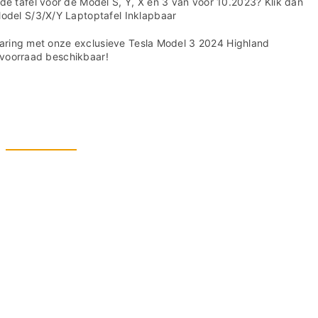
de tafel voor de Model S, Y, X en 3 van voor 10.2023? Klik dan
odel S/3/X/Y Laptoptafel Inklapbaar
rvaring met onze exclusieve Tesla Model 3 2024 Highland
e voorraad beschikbaar!