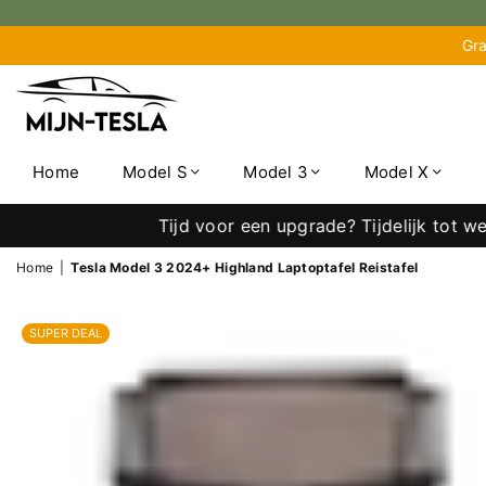
Gra
MIJN-
TESLA
Home
Model S
Model 3
Model X
Tijd voor een upgrade? Tijdelijk tot wel 40% 
Home
|
Tesla Model 3 2024+ Highland Laptoptafel Reistafel
SUPER DEAL