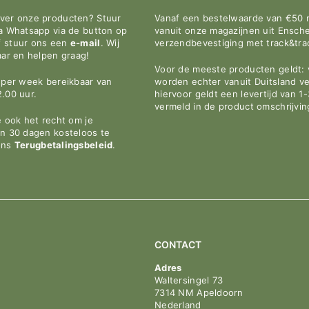
â
over onze producten? Stuur
Vanaf een bestelwaarde van €50 
ia Whatsapp via de button op
vanuit onze magazijnen uit Ensche
f stuur ons een
e-mail
. Wij
verzendbevestiging met track&tr
aar en helpen graag!
Voor de meeste producten geldt: v
n per week bereikbaar van
worden echter vanuit Duitsland v
2.00 uur.
hiervoor geldt een levertijd van 1
vermeld in de product omschrijvin
e ook het recht om je
en 30 dagen kosteloos te
ons
Terugbetalingsbeleid
.
CONTACT
Adres
Waltersingel 73
7314 NM Apeldoorn
Nederland