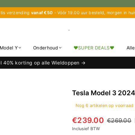
tis verzending
vanaf €50
- Vóór 19.00 uur besteld, morgen in hu
.
Model Y
Onderhoud
♥︎SUPER DEALS♥︎
All
korting op alle Wieldoppen →
Tesla Model 3 2024+
Nog
6
artikelen op voorraad
€239.00
€269.00
Normale
prijs
Inclusief BTW