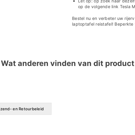

Let op: op zoek naar dezelf
op de volgende link
Tesla M
Bestel nu en verbeter uw rije
laptoptafel reistafel! Beperkt
Wat anderen vinden van dit product
zend- en Retourbeleid