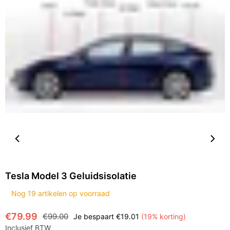
Tesla Model 3 Geluidsisolatie
Nog
19
artikelen op voorraad
€79.99
€99.00
Je bespaart
€19.01
(
19
% korting)
Normale
Inclusief BTW