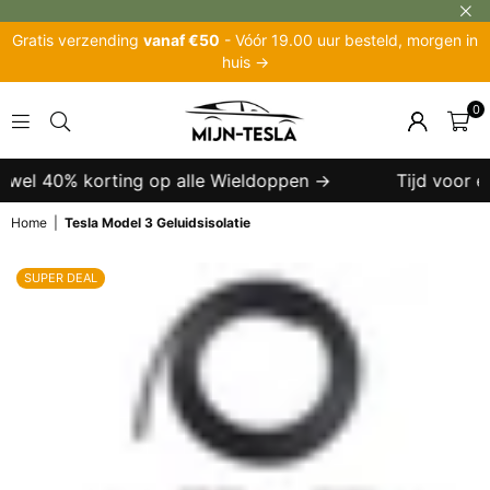
Gratis verzending
vanaf €50
- Vóór 19.00 uur besteld, morgen in
huis →
0
MIJN-
TESLA
 wel 40% korting op alle Wieldoppen →
Tijd voor een
Home
|
Tesla Model 3 Geluidsisolatie
SUPER DEAL