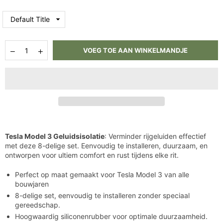
Hoeveelheid
Aantal
Aantal
VOEG TOE AAN WINKELMANDJE
verlagen
verhogen
voor
voor
Tesla
Tesla
Model
Model
3
3
Geluidsisolatie
Geluidsisolatie
Tesla Model 3 Geluidsisolatie
: Verminder rijgeluiden effectief
met deze 8-delige set. Eenvoudig te installeren, duurzaam, en
ontworpen voor ultiem comfort en rust tijdens elke rit.
Perfect op maat gemaakt voor Tesla Model 3 van alle
bouwjaren
8-delige set, eenvoudig te installeren zonder speciaal
gereedschap.
Hoogwaardig siliconenrubber voor optimale duurzaamheid.