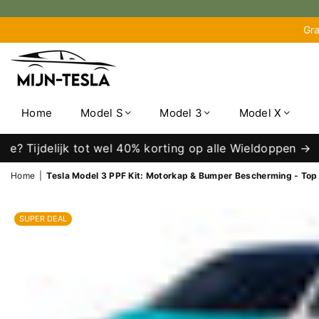
Gra
MIJN-
TESLA
Home
Model S
Model 3
Model X
ijdelijk tot wel 40% korting op alle Wieldoppen →
Home
|
Tesla Model 3 PPF Kit: Motorkap & Bumper Bescherming - Top 
SUPER DEAL