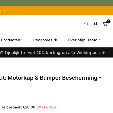
is →
0
e Producten
Recensies ★
Over Mijn-Tesla
delijk tot wel 40% korting op alle Wieldoppen →
Kit: Motorkap & Bumper Bescherming -
|
Je bespaart
€20.00
(
9
% korting)