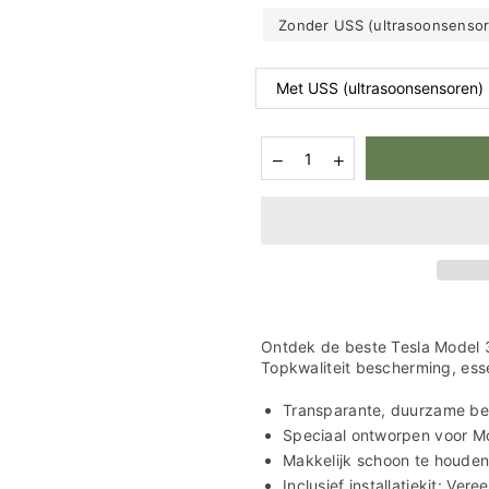
Zonder USS (ultrasoonsensor
Hoeveelheid
Aantal
Aantal
verlagen
verhogen
voor
voor
Tesla
Tesla
Model
Model
3
3
PPF
PPF
Kit:
Kit:
Motorkap
Motorkap
&amp;
&amp;
Bumper
Bumper
Ontdek de beste Tesla Model 
Bescherming
Bescherming
Topkwaliteit bescherming, esse
-
-
Top
Top
Transparante, duurzame be
Kwaliteit
Kwaliteit
Speciaal ontworpen voor Mo
Makkelijk schoon te houden:
Inclusief installatiekit: V