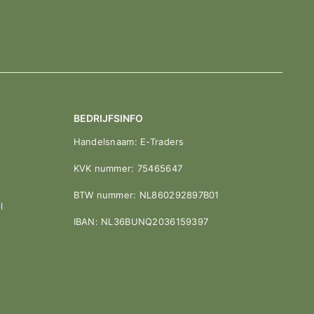
BEDRIJFSINFO
Handelsnaam: E-Traders
KVK nummer: 75465647
BTW nummer: NL860292897B01
l
IBAN: NL36BUNQ2036159397