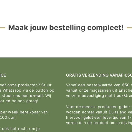
¢
Maak jouw bestelling compleet!
ICE
GRATIS VERZENDING VANAF €5
over onze producten? Stuur
Vanaf een bestelwaarde van €50 
ia Whatsapp via de button op
vanuit onze magazijnen uit Ensche
f stuur ons een
e-mail
. Wij
verzendbevestiging met track&tr
aar en helpen graag!
Voor de meeste producten geldt: v
n per week bereikbaar van
worden echter vanuit Duitsland v
2.00 uur.
hiervoor geldt een levertijd van 1
vermeld in de product omschrijvin
e ook het recht om je