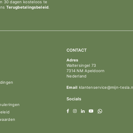
en 30 dagen kosteloos te
ons
Terugbetalingsbeleid
.
CONTACT
Adres
Waltersingel 73
7314 NM Apeldoorn
Nederland
idingen
Email
klantenservice@mijn-tesla.n
Socials
nuleringen
Facebook
Instagram
Linkedin
YouTube
Whatsapp
eleid
waarden