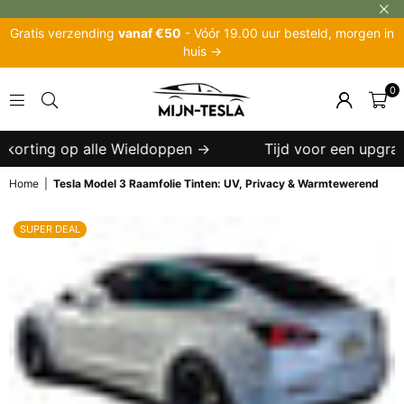
Gratis verzending
vanaf €50
- Vóór 19.00 uur besteld, morgen in
huis →
0
MIJN-
TESLA
rting op alle Wieldoppen →
Tijd voor een upgrade? T
Home
|
Tesla Model 3 Raamfolie Tinten: UV, Privacy & Warmtewerend
SUPER DEAL