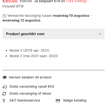
€85.00
€99.00
Je bespaart
€14.00
(
14
% korting)
Normale
Inclusief BTW
prijs
Verwachte bezorging tussen
maandag 10 augustus
-
woensdag 12 augustus
.
Product geschikt voor
Model 3 (2019-apr. 2021)
Model 3 (mei 2021-sept. 2023)
mensen bekijken dit product
Gratis verzending vanaf €50
Gratis vervanging of retour
24/7 klantenservice
Veilige betaling