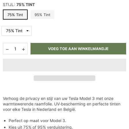
STIJL:
75% TINT
75% Tint
95% Tint
Hoeveelheid
Aantal
Aantal
VOEG TOE AAN WINKELMANDJE
verlagen
verhogen
voor
voor
Tesla
Tesla
Model
Model
3
3
Raamfolie
Raamfolie
Tinten:
Tinten:
UV,
UV,
Privacy
Privacy
&amp;
&amp;
Verhoog de privacy en stijl van uw Tesla Model 3 met onze
Warmtewerend
Warmtewerend
warmtewerende raamfolie. UV-bescherming en perfecte tinten
voor elke Tesla in Nederland en België.
Perfect op maat voor Model 3.
Kies uit 75% of 95% verduistering.