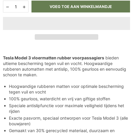
Hoeveelheid
Aantal
Aantal
VOEG TOE AAN WINKELMANDJE
verlagen
verhogen
voor
voor
Tesla
Tesla
Model
Model
3
3
Vloermatten
Vloermatten
Rubber
Rubber
Voorpassagiers
Voorpassagiers
Tesla Model 3 vloermatten rubber voorpassagiers
bieden
ultieme bescherming tegen vuil en vocht. Hoogwaardige
rubberen automatten met antislip, 100% geurloos en eenvoudig
schoon te maken.
Hoogwandige rubberen matten voor optimale bescherming
tegen vuil en vocht
100% geurloos, waterdicht en vrij van giftige stoffen
Speciale antislipfunctie voor maximale veiligheid tijdens het
rijden
Exacte pasvorm, speciaal ontworpen voor Tesla Model 3 (alle
bouwjaren)
Gemaakt van 30% gerecycled materiaal, duurzaam en