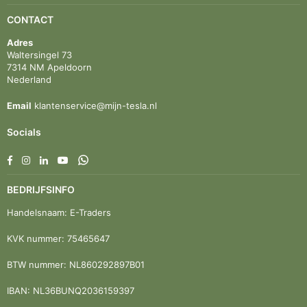
CONTACT
Adres
Waltersingel 73
7314 NM Apeldoorn
Nederland
Email
klantenservice@mijn-tesla.nl
Socials
Facebook
Instagram
Linkedin
YouTube
Whatsapp
BEDRIJFSINFO
Handelsnaam: E-Traders
KVK nummer: 75465647
BTW nummer: NL860292897B01
IBAN: NL36BUNQ2036159397