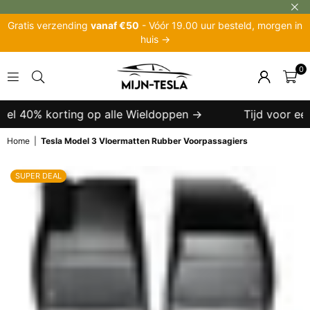
Gratis verzending
vanaf €50
- Vóór 19.00 uur besteld, morgen in
huis →
0
MIJN-
TESLA
wel 40% korting op alle Wieldoppen →
Tijd voor een 
Home
|
Tesla Model 3 Vloermatten Rubber Voorpassagiers
SUPER DEAL