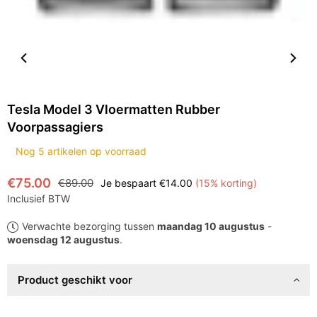
Tesla Model 3 Vloermatten Rubber
Voorpassagiers
Nog
5
artikelen op voorraad
€75.00
€89.00
Je bespaart
€14.00
(
15
% korting)
Normale
Inclusief BTW
prijs
Verwachte bezorging tussen
maandag 10 augustus
-
woensdag 12 augustus
.
Product geschikt voor