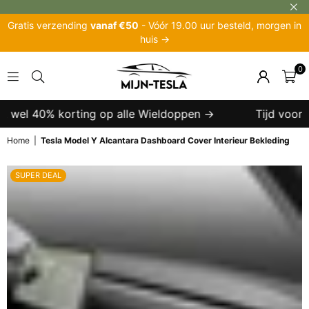
Gratis verzending
vanaf €50
- Vóór 19.00 uur besteld, morgen in
huis →
0
MIJN-
TESLA
t wel 40% korting op alle Wieldoppen →
Tijd voor ee
Home
|
Tesla Model Y Alcantara Dashboard Cover Interieur Bekleding
SUPER DEAL