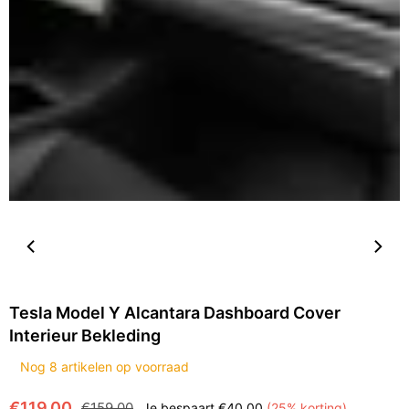
Tesla Model Y Alcantara Dashboard Cover
Interieur Bekleding
Nog
8
artikelen op voorraad
€119.00
€159.00
Je bespaart
€40.00
(
25
% korting)