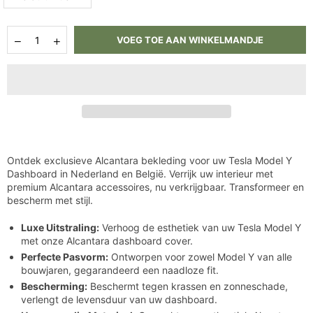
Hoeveelheid
Aantal
Aantal
VOEG TOE AAN WINKELMANDJE
verlagen
verhogen
voor
voor
Tesla
Tesla
Model
Model
Y
Y
Alcantara
Alcantara
Dashboard
Dashboard
Cover
Cover
Interieur
Interieur
Bekleding
Bekleding
Ontdek exclusieve Alcantara bekleding voor uw Tesla Model Y
Dashboard in Nederland en België. Verrijk uw interieur met
premium Alcantara accessoires, nu verkrijgbaar. Transformeer en
bescherm met stijl.
Luxe Uitstraling:
Verhoog de esthetiek van uw Tesla Model Y
met onze Alcantara dashboard cover.
Perfecte Pasvorm:
Ontworpen voor zowel Model Y van alle
bouwjaren, gegarandeerd een naadloze fit.
Bescherming:
Beschermt tegen krassen en zonneschade,
verlengt de levensduur van uw dashboard.