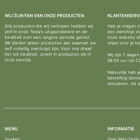
WIJ ZIJN FAN VAN ONZE PRODUCTEN
KLANTENSERV
Alle producten die wij verkopen hebben wij
Heb je vragen 
zelf in onze Tesla's uitgeprobeerd en de
een berichtje v
kwaliteit over een langere periode getest.
onze website o
We bieden alleen producten aan waarvan we
staan voor je kl
zelf volledig overtuigd zijn. Voor ons draait
het om kwaliteit, zowel in producten als in
Wij zijn 7 dage
onze service.
08.00 uur tot 2
Natuurlijk heb j
bestelling binn
annuleren, zie 
MENU
INFORMATIE
Zoeken
Over Mijn-Tesla