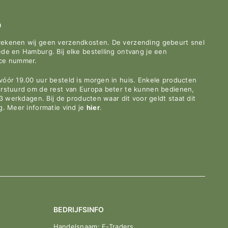
0
rekenen wij geen verzendkosten. De verzending gebeurt snel
de en Hamburg. Bij elke bestelling ontvang je een
ace nummer.
óór 19.00 uur besteld is morgen in huis. Enkele producten
erstuurd om de rest van Europa beter te kunnen bedienen,
-3 werkdagen. Bij de producten waar dit voor geldt staat dit
g. Meer informatie vind je
hier
.
BEDRIJFSINFO
Handelsnaam: E-Traders