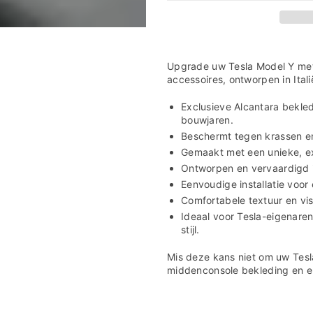

Interieur
Interieur
Bekleding
Bekleding
Tesla
Tesla
Model
Model
Y
Y
Upgrade uw Tesla Model Y met
accessoires, ontworpen in Ital
Exclusieve Alcantara bekle
bouwjaren.
Beschermt tegen krassen en 
Gemaakt met een unieke, ex
Ontworpen en vervaardigd in
Eenvoudige installatie voor
Comfortabele textuur en vis
Ideaal voor Tesla-eigenaren
stijl.
Mis deze kans niet om uw Tesla
middenconsole bekleding en er