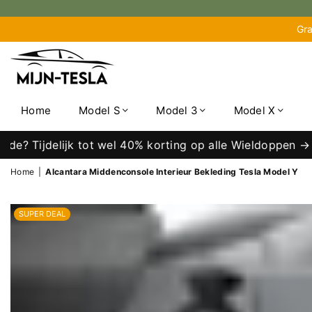
Gra
MIJN-
TESLA
Home
Model S
Model 3
Model X
 Tijdelijk tot wel 40% korting op alle Wieldoppen →
Home
|
Alcantara Middenconsole Interieur Bekleding Tesla Model Y
SUPER DEAL