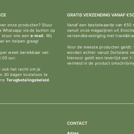
¢
ICE
GRATIS VERZENDING VANAF €5
over onze producten? Stuur
Vanaf een bestelwaarde van €50 
ia Whatsapp via de button op
vanuit onze magazijnen uit Ensche
f stuur ons een
e-mail
. Wij
verzendbevestiging met track&tr
aar en helpen graag!
Voor de meeste producten geldt: v
n per week bereikbaar van
worden echter vanuit Duitsland v
2.00 uur.
hiervoor geldt een levertijd van 1
vermeld in de product omschrijvin
e ook het recht om je
en 30 dagen kosteloos te
ons
Terugbetalingsbeleid
.
CONTACT
Adres