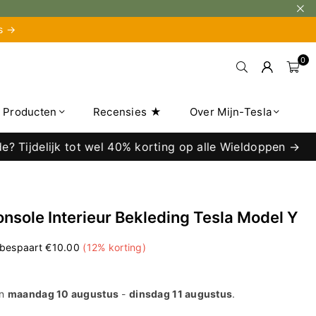
is →
0
e Producten
Recensies ★
Over Mijn-Tesla
jdelijk tot wel 40% korting op alle Wieldoppen →
nsole Interieur Bekleding Tesla Model Y
 bespaart
€10.00
(
12
% korting)
en
maandag 10 augustus
-
dinsdag 11 augustus
.