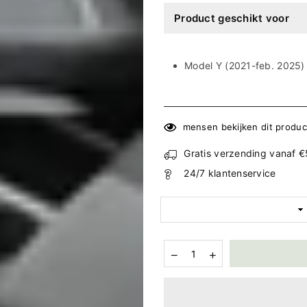
Ã
Product geschikt voor
Model Y (2021-feb. 2025)
mensen bekijken dit produc
Gratis verzending vanaf 
24/7 klantenservice
Hoeveelheid
Aantal
Aantal
verlagen
verhogen
voor
voor
Alcantara
Alcantara
Middenconsole
Middenconsole