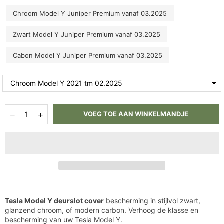
Chroom Model Y Juniper Premium vanaf 03.2025
Zwart Model Y Juniper Premium vanaf 03.2025
Cabon Model Y Juniper Premium vanaf 03.2025
Hoeveelheid
Aantal
Aantal
VOEG TOE AAN WINKELMANDJE
verlagen
verhogen
voor
voor
Tesla
Tesla
Model
Model
Y
Y
Deurslot
Deurslot
Cover
Cover
-
-
Zwart,
Zwart,
Chroom,
Chroom,
Tesla Model Y deurslot cover
bescherming in stijlvol zwart,
Carbon
Carbon
glanzend chroom, of modern carbon. Verhoog de klasse en
bescherming van uw Tesla Model Y.