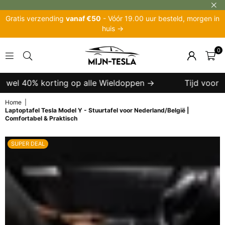
Gratis verzending
vanaf €50
- Vóór 19.00 uur besteld, morgen in
huis →
0
MIJN-
TESLA
t wel 40% korting op alle Wieldoppen →
Tijd voor een
Home
|
Laptoptafel Tesla Model Y - Stuurtafel voor Nederland/België |
Comfortabel & Praktisch
SUPER DEAL