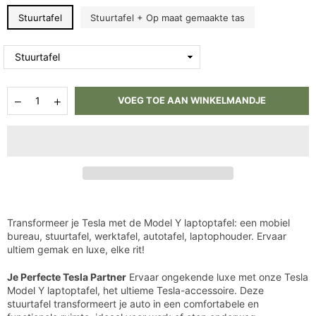
Stuurtafel
Stuurtafel + Op maat gemaakte tas
Hoeveelheid
Aantal
Aantal
VOEG TOE AAN WINKELMANDJE
verlagen
verhogen
voor
voor
Laptoptafel
Laptoptafel
Tesla
Tesla
Model
Model
Y
Y
-
-
Stuurtafel
Stuurtafel
voor
voor
Nederland/België
Nederland/België
Transformeer je Tesla met de Model Y laptoptafel: een mobiel
|
|
bureau, stuurtafel, werktafel, autotafel, laptophouder. Ervaar
Comfortabel
Comfortabel
ultiem gemak en luxe, elke rit!
&amp;
&amp;
Praktisch
Praktisch
Je Perfecte Tesla Partner
Ervaar ongekende luxe met onze Tesla
Model Y laptoptafel, het ultieme Tesla-accessoire. Deze
stuurtafel transformeert je auto in een comfortabele en