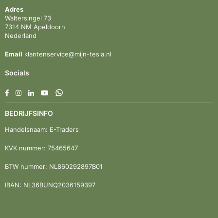
Adres
Waltersingel 73
7314 NM Apeldoorn
Nederland
Email
klantenservice@mijn-tesla.nl
Socials
Facebook
Instagram
Linkedin
YouTube
Whatsapp
BEDRIJFSINFO
Handelsnaam: E-Traders
KVK nummer: 75465647
BTW nummer: NL860292897B01
IBAN: NL36BUNQ2036159397