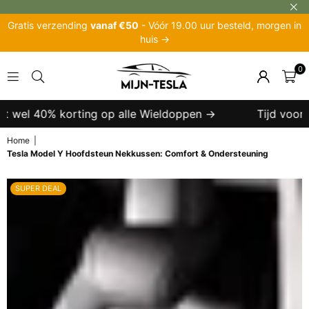
Gratis verzending
vanaf €50
- Vóór 19.00 uur besteld, morgen in
huis →
0
MIJN-
TESLA
ot wel 40% korting op alle Wieldoppen →
Tijd voor e
Home
|
Tesla Model Y Hoofdsteun Nekkussen: Comfort & Ondersteuning
SUPER DEAL