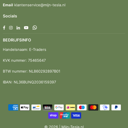
Email
klantenservice@mijn-tesla.nl
Socials
Facebook
Instagram
Linkedin
YouTube
Whatsapp
BEDRIJFSINFO
Handelsnaam: E-Traders
KVK nummer: 75465647
BTW nummer: NL860292897B01
IBAN: NL36BUNQ2036159397
© 2026 | Mijn-Tesla.nl