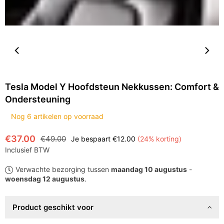
Tesla Model Y Hoofdsteun Nekkussen: Comfort &
Ondersteuning
Nog
6
artikelen op voorraad
€37.00
€49.00
Je bespaart
€12.00
(
24
% korting)
Normale
Inclusief BTW
prijs
Verwachte bezorging tussen
maandag 10 augustus
-
woensdag 12 augustus
.
Product geschikt voor