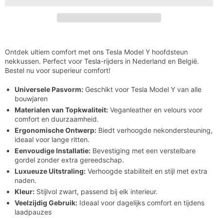

Model
Model
Y
Y
Hoofdsteun
Hoofdsteun
Nekkussen:
Nekkussen:
Comfort
Comfort
&amp;
&amp;
Ondersteuning
Ondersteuning
Ontdek ultiem comfort met ons Tesla Model Y hoofdsteun
nekkussen. Perfect voor Tesla-rijders in Nederland en België.
Bestel nu voor superieur comfort!
Universele Pasvorm:
Geschikt voor Tesla Model Y van alle
bouwjaren
Materialen van Topkwaliteit:
Veganleather en velours voor
comfort en duurzaamheid.
Ergonomische Ontwerp:
Biedt verhoogde nekondersteuning,
ideaal voor lange ritten.
Eenvoudige Installatie:
Bevestiging met een verstelbare
gordel zonder extra gereedschap.
Luxueuze Uitstraling:
Verhoogde stabiliteit en stijl met extra
naden.
Kleur:
Stijlvol zwart, passend bij elk interieur.
Veelzijdig Gebruik:
Ideaal voor dagelijks comfort en tijdens
laadpauzes