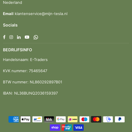
Nederland
Email
klantenservice@mijn-tesla.nl
Socials
Facebook
Instagram
Linkedin
YouTube
Whatsapp
BEDRIJFSINFO
Handelsnaam: E-Traders
KVK nummer: 75465647
BTW nummer: NL860292897B01
IBAN: NL36BUNQ2036159397