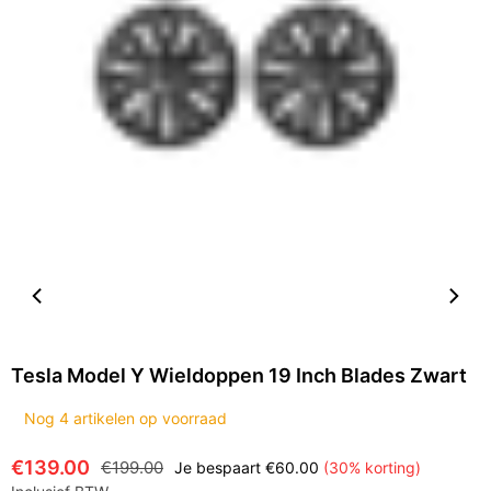
Tesla Model Y Wieldoppen 19 Inch Blades Zwart
Nog
4
artikelen op voorraad
€139.00
€199.00
Je bespaart
€60.00
(
30
% korting)
Normale