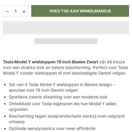
Hoeveelheid
Aantal
Aantal
VOEG TOE AAN WINKELMANDJE
verlagen
verhogen
voor
voor
Tesla
Tesla
Model
Model
Y
Y
wieldoppen
wieldoppen
19
19
inch
inch
Blades
Blades
Zwart
Zwart
Tesla Model Y wieldoppen 19 inch Blades Zwart
zijn dé keuze
voor een strakke look en betere bescherming. Perfect voor Tesla
Model Y zonder wieldoppen of met beschadigde Gemini velgen.
Set van 4 Tesla Model Y wieldoppen in Blades design –
speciaal voor 19 inch Gemini velgen
Sportieve zwarte afwerking voor een moderne look
Ontwikkeld voor Tesla-eigenaren die hun Model Y willen
upgraden
Bescherming tegen stoeprandschade dankzij over-velgrand
ontwerp
Optimale aerodynamica voor meer efficiëntie