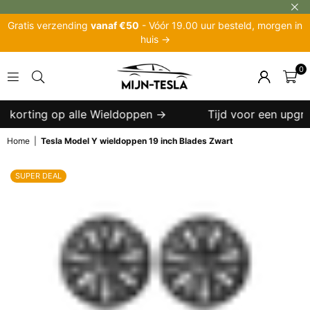
Gratis verzending
vanaf €50
- Vóór 19.00 uur besteld, morgen in
huis →
0
MIJN-
TESLA
 korting op alle Wieldoppen →
Tijd voor een upgrade
Home
|
Tesla Model Y wieldoppen 19 inch Blades Zwart
SUPER DEAL