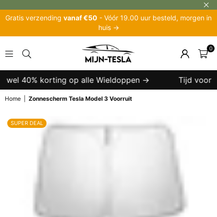
Gratis verzending
vanaf €50
- Vóór 19.00 uur besteld, morgen in
huis →
0
MIJN-
TESLA
t wel 40% korting op alle Wieldoppen →
Tijd voor ee
Home
|
Zonnescherm Tesla Model 3 Voorruit
SUPER DEAL