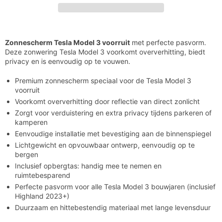

3
3
Voorruit
Voorruit
Zonnescherm
Tesla
Model
3
voorruit
met
perfecte
pasvorm.
Deze
zonwering
Tesla
Model
3
voorkomt
oververhitting,
biedt
privacy
en
is
eenvoudig
op
te
vouwen.
Premium
zonnescherm
speciaal
voor
de
Tesla
Model
3
voorruit
Voorkomt
oververhitting
door
reflectie
van
direct
zonlicht
Zorgt
voor
verduistering
en
extra
privacy
tijdens
parkeren
of
kamperen
Eenvoudige
installatie
met
bevestiging
aan
de
binnenspiegel
Lichtgewicht
en
opvouwbaar
ontwerp,
eenvoudig
op
te
bergen
Inclusief
opbergtas:
handig
mee
te
nemen
en
ruimtebesparend
Perfecte
pasvorm
voor
alle
Tesla
Model
3
bouwjaren (
inclusief
Highland
2023+)
Duurzaam
en
hittebestendig
materiaal
met
lange
levensduur