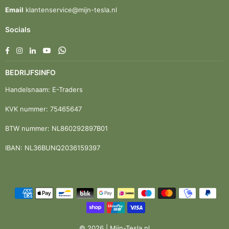
Email
klantenservice@mijn-tesla.nl
Socials
Facebook
Instagram
Linkedin
YouTube
Whatsapp
BEDRIJFSINFO
Handelsnaam: E-Traders
KVK nummer: 75465647
BTW nummer: NL860292897B01
IBAN: NL36BUNQ2036159397
© 2026 | Mijn-Tesla.nl