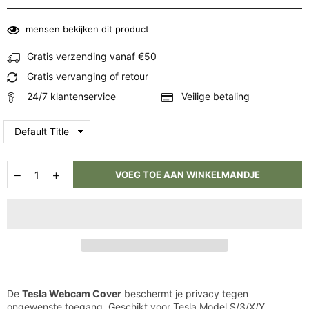
mensen bekijken dit product
Gratis verzending vanaf €50
Gratis vervanging of retour
24/7 klantenservice
Veilige betaling
Hoeveelheid
Aantal
Aantal
VOEG TOE AAN WINKELMANDJE
verlagen
verhogen
voor
voor
Tesla
Tesla
Webcam
Webcam
Cover
Cover
De
Tesla Webcam Cover
beschermt je privacy tegen
ongewenste toegang. Geschikt voor Tesla Model S/3/X/Y,