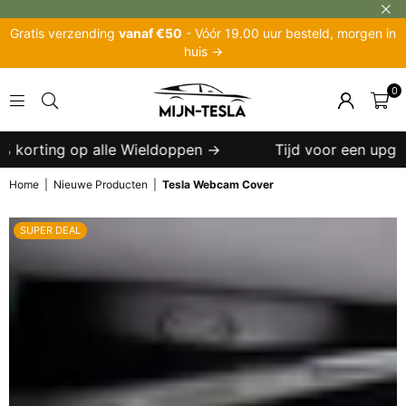
Gratis verzending
vanaf €50
- Vóór 19.00 uur besteld, morgen in
huis →
0
MIJN-
TESLA
 korting op alle Wieldoppen →
Tijd voor een upgrade
Home
|
Nieuwe Producten
|
Tesla Webcam Cover
SUPER DEAL