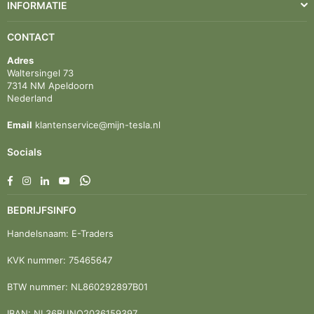
INFORMATIE
CONTACT
Adres
Waltersingel 73
7314 NM Apeldoorn
Nederland
Email
klantenservice@mijn-tesla.nl
Socials
Facebook
Instagram
Linkedin
YouTube
Whatsapp
BEDRIJFSINFO
Handelsnaam: E-Traders
KVK nummer: 75465647
BTW nummer: NL860292897B01
IBAN: NL36BUNQ2036159397