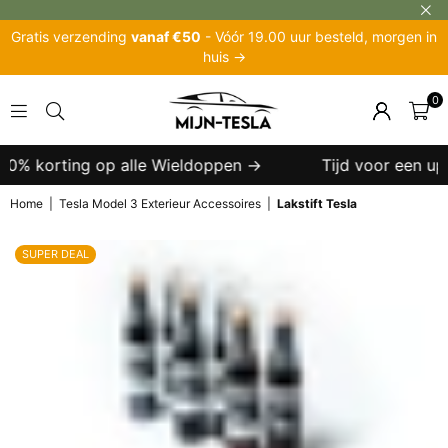
Gratis verzending
vanaf €50
- Vóór 19.00 uur besteld, morgen in
huis →
0
MIJN-
TESLA
40% korting op alle Wieldoppen →
Tijd voor een upgr
Home
|
Tesla Model 3 Exterieur Accessoires
|
Lakstift Tesla
SUPER DEAL