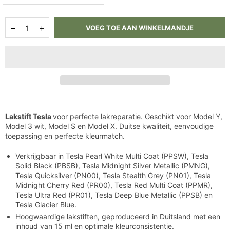
Hoeveelheid
Aantal
Aantal
VOEG TOE AAN WINKELMANDJE
verlagen
verhogen
voor
voor
Lakstift
Lakstift
Tesla
Tesla
Lakstift Tesla
voor perfecte lakreparatie. Geschikt voor Model Y,
Model 3 wit, Model S en Model X. Duitse kwaliteit, eenvoudige
toepassing en perfecte kleurmatch.
Verkrijgbaar in Tesla Pearl White Multi Coat (PPSW), Tesla
Solid Black (PBSB), Tesla Midnight Silver Metallic (PMNG),
Tesla Quicksilver (PN00), Tesla Stealth Grey (PN01), Tesla
Midnight Cherry Red (PR00), Tesla Red Multi Coat (PPMR),
Tesla Ultra Red (PR01), Tesla Deep Blue Metallic (PPSB) en
Tesla Glacier Blue.
Hoogwaardige lakstiften, geproduceerd in Duitsland met een
inhoud van 15 ml en optimale kleurconsistentie.