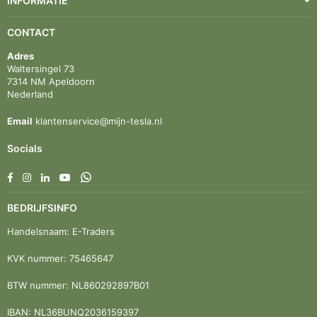
INFORMATIE
CONTACT
Adres
Waltersingel 73
7314 NM Apeldoorn
Nederland
Email
klantenservice@mijn-tesla.nl
Socials
Facebook
Instagram
Linkedin
YouTube
Whatsapp
BEDRIJFSINFO
Handelsnaam: E-Traders
KVK nummer: 75465647
BTW nummer: NL860292897B01
IBAN: NL36BUNQ2036159397