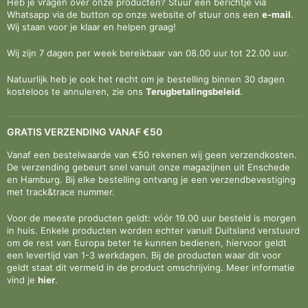
Heb je vragen over onze producten? Stuur een berichtje via
Whatsapp via de button op onze website of stuur ons een
e-mail
.
Wij staan voor je klaar en helpen graag!
Wij zijn 7 dagen per week bereikbaar van 08.00 uur tot 22.00 uur.
Natuurlijk heb je ook het recht om je bestelling binnen 30 dagen
kosteloos te annuleren, zie ons
Terugbetalingsbeleid
.
GRATIS VERZENDING VANAF €50
Vanaf een bestelwaarde van €50 rekenen wij geen verzendkosten.
De verzending gebeurt snel vanuit onze magazijnen uit Enschede
en Hamburg. Bij elke bestelling ontvang je een verzendbevestiging
met track&trace nummer.
Voor de meeste producten geldt: vóór 19.00 uur besteld is morgen
in huis. Enkele producten worden echter vanuit Duitsland verstuurd
om de rest van Europa beter te kunnen bedienen, hiervoor geldt
een levertijd van 1-3 werkdagen. Bij de producten waar dit voor
geldt staat dit vermeld in de product omschrijving. Meer informatie
vind je
hier
.