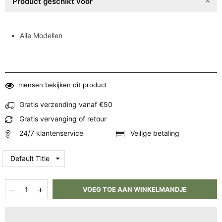
Product geschikt voor
Alle Modellen
mensen bekijken dit product
Gratis verzending vanaf €50
Gratis vervanging of retour
24/7 klantenservice
Veilige betaling
Hoeveelheid
Aantal
Aantal
VOEG TOE AAN WINKELMANDJE
verlagen
verhogen
voor
voor
Tesla
Tesla