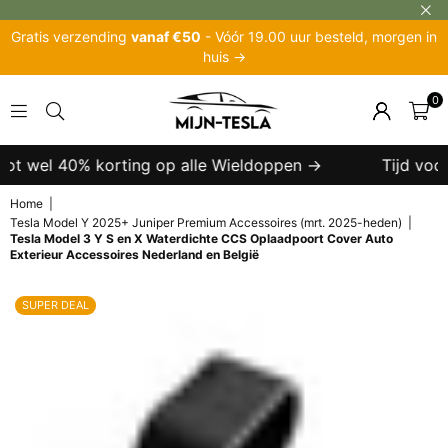
Gratis verzending
vanaf €50
- Vóór 19.00 uur besteld, morgen in
huis →
0
MIJN-
TESLA
tot wel 40% korting op alle Wieldoppen →
Tijd voor 
Home
|
Tesla Model Y 2025+ Juniper Premium Accessoires (mrt. 2025-heden)
|
Tesla Model 3 Y S en X Waterdichte CCS Oplaadpoort Cover Auto
Exterieur Accessoires Nederland en België
SUPER DEAL