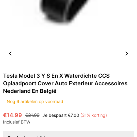
Tesla Model 3 Y S En X Waterdichte CCS
Oplaadpoort Cover Auto Exterieur Accessoires
Nederland En België
Nog
6
artikelen op voorraad
€14.99
€21.99
Je bespaart
€7.00
(
31
% korting)
Normale
Inclusief BTW
prijs