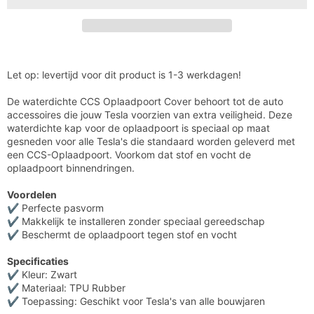

Model
Model
3
3
Y
Y
S
S
en
en
X
X
Waterdichte
Waterdichte
Let op: levertijd voor dit product is 1-3 werkdagen!
CCS
CCS
Oplaadpoort
Oplaadpoort
De waterdichte CCS Oplaadpoort Cover behoort tot de auto
Cover
Cover
accessoires die jouw Tesla voorzien van extra veiligheid. Deze
Auto
Auto
waterdichte kap voor de oplaadpoort is speciaal op maat
Exterieur
Exterieur
gesneden voor alle Tesla's die standaard worden geleverd met
Accessoires
Accessoires
een CCS-Oplaadpoort. Voorkom dat stof en vocht de
Nederland
Nederland
oplaadpoort binnendringen.
en
en
België
België
Voordelen
✔ Perfecte pasvorm
✔ Makkelijk te installeren zonder speciaal gereedschap
✔ Beschermt de oplaadpoort tegen stof en vocht
Specificaties
✔ Kleur: Zwart
✔ Materiaal: TPU Rubber
✔ Toepassing: Geschikt voor Tesla's van alle bouwjaren